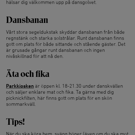
hälsar dig välkommen upp på dansgolvet.
Dansbanan
Vårt stora segeldukstak skyddar dansbanan från både
regnstänk och starka solstrålar. Runt dansbanan finns
gott om plats för både sittande och stående gäster. Det
är grusade gångar runt dansbanan och ingen
nivåskillnad för att nå den.
Äta och fika
Parkkiosken
är öppen kl. 18-21.30 under danskvällen
och säljer enklare mat och fika. Ta gärna med dig
picknickfilten, här finns gott om plats för en skön
sommarkväll.
Tips!
När du ska köra hem, sväng höger (även om du ska mot