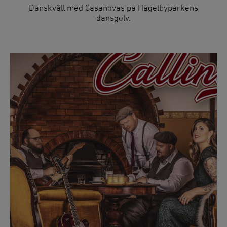
Danskväll med Casanovas på Hågelbyparkens
dansgolv.