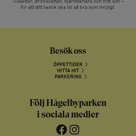
Toaletter, dricksvatten, hjärtstartare och fritt wifi –
för att ditt besök ska bli så bra som möjligt.
Besök oss
ÖPPETTIDER
HITTA HIT
PARKERING
Följ Hågelbyparken
i sociala medier
Facebook
Instagram