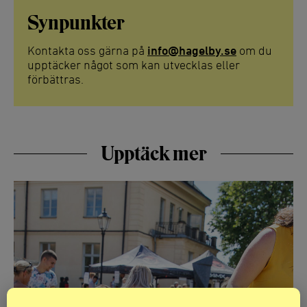
Synpunkter
Kontakta oss gärna på
info@hagelby.se
om du
upptäcker något som kan utvecklas eller
förbättras.
Upptäck mer