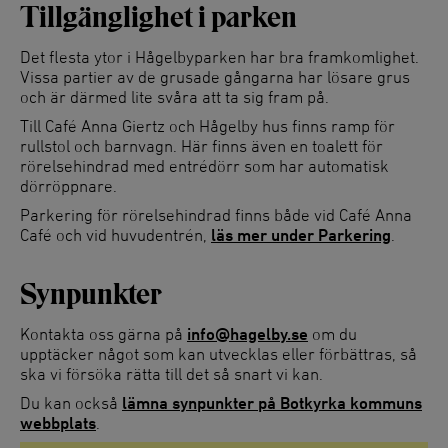
Tillgänglighet i parken
Det flesta ytor i Hågelbyparken har bra framkomlighet.
Vissa partier av de grusade gångarna har lösare grus
och är därmed lite svåra att ta sig fram på.
Till Café Anna Giertz och Hågelby hus finns ramp för
rullstol och barnvagn. Här finns även en toalett för
rörelsehindrad med entrédörr som har automatisk
dörröppnare.
Parkering för rörelsehindrad finns både vid Café Anna
Café och vid huvudentrén,
läs mer under Parkering
.
Synpunkter
Kontakta oss gärna på
info@hagelby.se
om du
upptäcker något som kan utvecklas eller förbättras, så
ska vi försöka rätta till det så snart vi kan.
Du kan också
lämna synpunkter på Botkyrka kommuns
webbplats
.