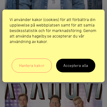
Vi använder kakor (cookies) för att förbättra din
upplevelse på webbplatsen samt för att samla
besöksstatistik och för marknadsföring. Genom
att använda hagelby.se accepterar du vår
användning av kakor.
20 augusti kl. 19:00 – 23:00
Danskväll: Perikles
Danskväll med Perikles på Hågelbyparkens sköna
Hantera kakor
Acceptera alla
dansgolv.