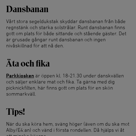
Dansbanan
Vårt stora segeldukstak skyddar dansbanan från både
regnstänk och starka solstrålar. Runt dansbanan finns
gott om plats för både sittande och stående gäster. Det
är grusade gångar runt dansbanan och ingen
nivåskillnad för att nå den.
Äta och fika
Parkkiosken
är öppen kl. 18-21.30 under danskvällen
och säljer enklare mat och fika. Ta gärna med dig
picknickfilten, här finns gott om plats för en skön
sommarkväll.
Tips!
När du ska köra hem, sväng höger (även om du ska mot
Alby/E4:an) och vänd i första rondellen. Då hjälps vi åt
att minska köerna.