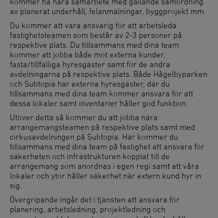
kommer ha nära samarbete med gällande samordning
av planerat underhåll, felanmälningar, byggprojekt mm.
Du kommer att vara ansvarig för att arbetsleda
fastighetsteamen som består av 2-3 personer på
respektive plats. Du tillsammans med dina team
kommer att jobba både mot externa kunder,
fasta/tillfälliga hyresgäster samt för de andra
avdelningarna på respektive plats. Både Hågelbyparken
och Subtopia har externa hyresgäster, där du
tillsammans med dina team kommer ansvara för att
dessa lokaler samt inventarier håller god funktion.
Utöver detta så kommer du att jobba nära
arrangemangsteamen på respektive plats samt med
cirkusavdelningen på Subtopia. Här kommer du
tillsammans med dina team på fastighet att ansvara för
säkerheten och infrastrukturen kopplat till de
arrangemang som anordnas i egen regi samt att våra
lokaler och ytor håller säkerhet när extern kund hyr in
sig.
Övergripande ingår det i tjänsten att ansvara för
planering, arbetsledning, projektledning och