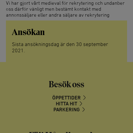
Vi har gjort vårt medieval för rekrytering och undanber
oss därför vänligt men bestämt kontakt med
annonssäljare eller andra säljare av rekrytering
Ansökan
Sista ansökningsdag är den 30 september
2021.
Besök oss
ÖPPETTIDER
HITTA HIT
PARKERING