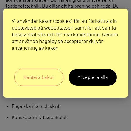
fastighetsteknik. Du gillar att ha ordning och reda. Du
får gärna ha jobbat med säkerhet kopplat till publika
arrangemang.
Vi använder kakor (cookies) för att förbättra din
Service ser du som en självklarhet både mot dina
upplevelse på webbplatsen samt för att samla
kollegor och mot externa kunder.
besöksstatistik och för marknadsföring. Genom
Du har ett intresse av att effektivisera och utveckla men
att använda hagelby.se accepterar du vår
tullar aldrig på säkerheten.
användning av kakor.
Styra upp saker det är din specialitet.
Krav
Hantera kakor
Acceptera alla
Körkort B
Svenska i tal och skrift
Engelska i tal och skrift
Kunskaper i Officepaketet