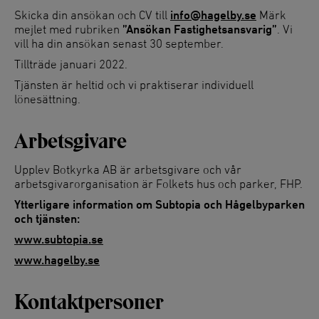
Skicka din ansökan och CV till
info@hagelby.se
Märk
mejlet med rubriken
”Ansökan Fastighetsansvarig”
. Vi
vill ha din ansökan senast 30 september.
Tillträde januari 2022.
Tjänsten är heltid och vi praktiserar individuell
lönesättning.
Arbetsgivare
Upplev Botkyrka AB är arbetsgivare och vår
arbetsgivarorganisation är Folkets hus och parker, FHP.
Ytterligare information om Subtopia och Hågelbyparken
och tjänsten:
www.subtopia.se
www.hagelby.se
Kontaktpersoner