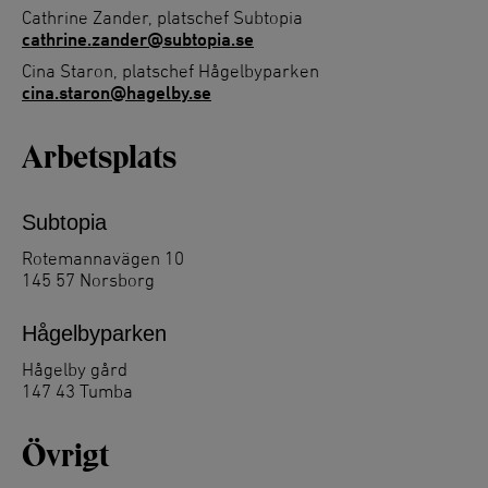
Cathrine Zander, platschef Subtopia
cathrine.zander@subtopia.se
Cina Staron, platschef Hågelbyparken
cina.staron@hagelby.se
Arbetsplats
Subtopia
Rotemannavägen 10
145 57 Norsborg
Hågelbyparken
Hågelby gård
147 43 Tumba
Övrigt