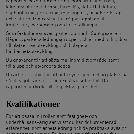
rapportering/dokumentering inom drift/underhåll,
lekplatssäkerhet, brand, larm, lås, data/IT, telefoni,
sophantering, parkering, maskinpark, arbetsredskap
och säkerhet/infrastrukturfrågor kopplade till
konferens, evenemang och föreställningar.
Som fastighetsansvarig sitter du med i Subtopias och
Hågelbyparkens ledningsgrupper och är med och bidrar
till platsernas utveckling och bolagets
hållbarhetsutveckling.
Du ansvarar för att sätta mål inom ditt område samt
följa upp och utvärdera dessa.
Du arbetar aktivt för att hitta synergier mellan platserna
så att vi jobbar smart och kostnadseffektivt. Du
rapporterar direkt till respektive platschef.
Kvalifikationer
För att passa in i rollen som fastighet- och
underhållsansvarig ser vi att du har dokumenterad
erfarenhet inom arbetsledning och de praktiska sysslor
som tjänsten kräver. Du har en grundförståelse för