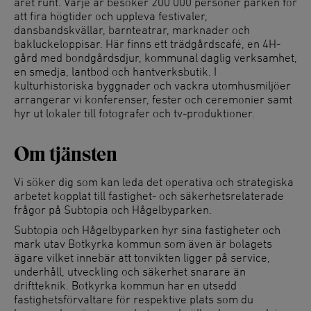
året runt. Varje år besöker 200 000 personer parken för
att fira högtider och uppleva festivaler,
dansbandskvällar, barnteatrar, marknader och
bakluckeloppisar. Här finns ett trädgårdscafé, en 4H-
gård med bondgårdsdjur, kommunal daglig verksamhet,
en smedja, lantbod och hantverksbutik. I
kulturhistoriska byggnader och vackra utomhusmiljöer
arrangerar vi konferenser, fester och ceremonier samt
hyr ut lokaler till fotografer och tv-produktioner.
Om tjänsten
Vi söker dig som kan leda det operativa och strategiska
arbetet kopplat till fastighet- och säkerhetsrelaterade
frågor på Subtopia och Hågelbyparken.
Subtopia och Hågelbyparken hyr sina fastigheter och
mark utav Botkyrka kommun som även är bolagets
ägare vilket innebär att tonvikten ligger på service,
underhåll, utveckling och säkerhet snarare än
driftteknik. Botkyrka kommun har en utsedd
fastighetsförvaltare för respektive plats som du