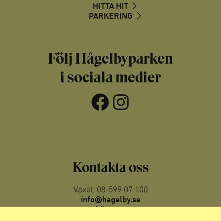
HITTA HIT
PARKERING
Följ Hågelbyparken
i sociala medier
Facebook
Instagram
Kontakta oss
Växel: 08-599 07 100
info@hagelby.se
Läs mer