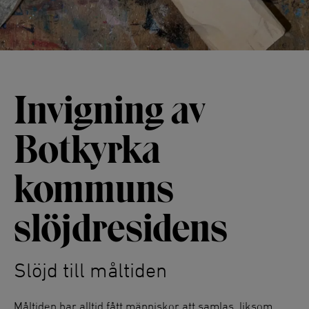
Invigning av
Botkyrka
kommuns
slöjdresidens
Slöjd till måltiden
Måltiden har alltid fått människor att samlas, liksom