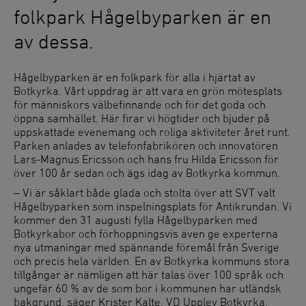
folkpark Hågelbyparken är en
av dessa.
Hågelbyparken är en folkpark för alla i hjärtat av
Botkyrka. Vårt uppdrag är att vara en grön mötesplats
för människors välbefinnande och för det goda och
öppna samhället. Här firar vi högtider och bjuder på
uppskattade evenemang och roliga aktiviteter året runt.
Parken anlades av telefonfabrikören och innovatören
Lars-Magnus Ericsson och hans fru Hilda Ericsson för
över 100 år sedan och ägs idag av Botkyrka kommun.
– Vi är såklart både glada och stolta över att SVT valt
Hågelbyparken som inspelningsplats för Antikrundan. Vi
kommer den 31 augusti fylla Hågelbyparken med
Botkyrkabor och förhoppningsvis även ge experterna
nya utmaningar med spännande föremål från Sverige
och precis hela världen. En av Botkyrka kommuns stora
tillgångar är nämligen att här talas över 100 språk och
ungefär 60 % av de som bor i kommunen har utländsk
bakgrund, säger Krister Kalte, VD Upplev Botkyrka.