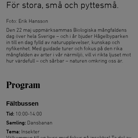
För stora, små och pyttesmå.
Foto: Erik Hansson
Den 22 maj uppmärksammas Biologiska mångfaldens
dag över hela Sverige – och i år bjuder Hågelbyparken
in till en dag fylld av naturupplevelser, kunskap och
nyfikenhet. Med guidade turer och fokus på den rika
mångfalden av arter i vår närmiljö, vill vi rikta ljuset mot
hur värdefull – och sårbar – naturen omkring oss är.
Program
Fältbussen
Tid:
10:00-14:00
Samling:
Dansbanan
Tema:
Insekter
Välkommen till en buss med fokus på insekter! Ta del av