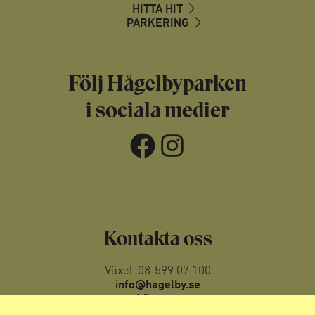
HITTA HIT
PARKERING
Följ Hågelbyparken
i sociala medier
Facebook
Instagram
Kontakta oss
Växel: 08-599 07 100
info@hagelby.se
Läs mer