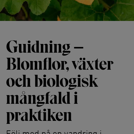
Guidning –
Blomflor, växter
och biologisk
mångfald i
praktiken
Följ med på en vandring i